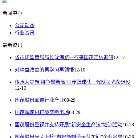
新闻中心
公司动态
行业资讯
最新资讯
省市场监管局局长沈海斌一行来国茂走访调研
12-17
对精益改善的再学习再领悟
12-10
传承为梦想 拼争攀新高 国茂篮球队一代队员光荣退役
12-10
国茂股份颠覆行业产业
08-29
国茂减速机打破垄断市场
08-29
国茂股份重视并支持开展“新安全生产法”培训活动
10-28
国茂股份光荣上榜“市智能制造示范车间”企业名单
10-26