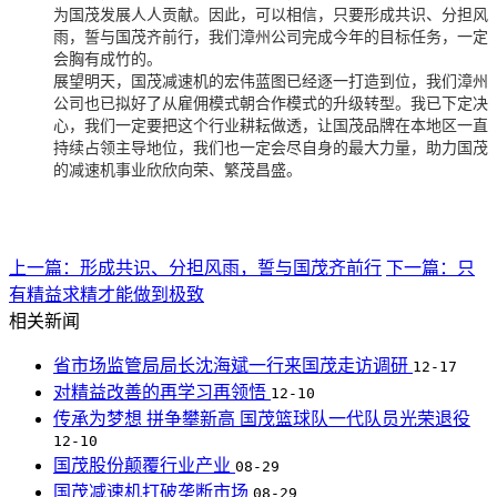
为国茂发展人人贡献。因此，可以相信，只要形成共识、分担风
雨，誓与国茂齐前行，我们漳州公司完成今年的目标任务，一定
会胸有成竹的。
展望明天，国茂减速机的宏伟蓝图已经逐一打造到位，我们漳州
公司也已拟好了从雇佣模式朝合作模式的升级转型。我已下定决
心，我们一定要把这个行业耕耘做透，让国茂品牌在本地区一直
持续占领主导地位，我们也一定会尽自身的最大力量，助力国茂
的减速机事业欣欣向荣、繁茂昌盛。
上一篇：形成共识、分担风雨，誓与国茂齐前行
下一篇：只
有精益求精才能做到极致
相关新闻
省市场监管局局长沈海斌一行来国茂走访调研
12-17
对精益改善的再学习再领悟
12-10
传承为梦想 拼争攀新高 国茂篮球队一代队员光荣退役
12-10
国茂股份颠覆行业产业
08-29
国茂减速机打破垄断市场
08-29