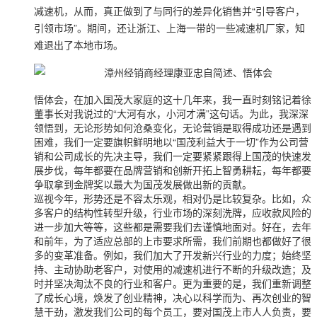
减速机，从而，真正做到了与同行的差异化销售并“引导客户，
引领市场”。期间，还让浙江、上海一带的一些减速机厂家，知
难退出了本地市场。
悟体会，在加入国茂大家庭的这十几年来，我一直时刻铭记着徐
董事长对我说过的“大河有水，小河才满”这句话。为此，我深深
领悟到，无论形势如何沧桑变化，无论营销是取得成功还是遇到
困难，我们一定要旗帜鲜明地以“国茂利益大于一切”作为公司营
销和公司成长的先决主导，我们一定要紧紧跟得上国茂的快速发
展步伐，每年都要在品牌营销和创新开拓上智勇耕耘，每年都要
争取拿到金牌奖以最大为国茂发展做出新的贡献。
巡视今年，形势还是不容太乐观，相对仍是比较复杂。比如，众
多客户的结构性转型升级，行业市场的深刻洗牌，应收款风险的
进一步加大等等，这些都是需要我们去谨慎地面对。好在，去年
和前年，为了适应总部的上市要求所需，我们前期也都做好了很
多的变革准备。例如，我们加大了开发新兴行业的力度；始终坚
持、主动协助老客户，对使用的减速机进行不断的升级改造；及
时并坚决淘汰不良的行业和客户。更为重要的是，我们重新调整
了成长心境，焕发了创业精神，决心以科学而为、再次创业的智
慧干劲，激发我们公司的每个员工，要对国茂上市人人负责，要