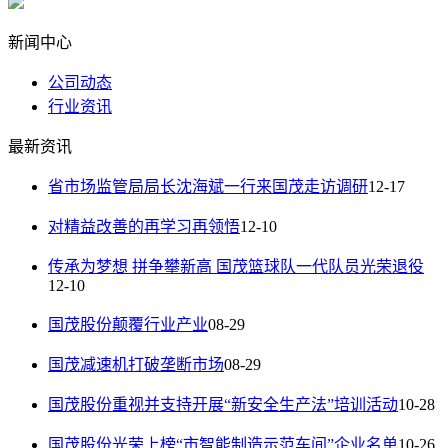
新闻中心
公司动态
行业资讯
最新资讯
省市场监管局局长沈海斌一行来国茂走访调研
12-17
对精益改善的再学习再领悟
12-10
传承为梦想 拼争攀新高 国茂篮球队一代队员光荣退役
12-10
国茂股份颠覆行业产业
08-29
国茂减速机打破垄断市场
08-29
国茂股份重视并支持开展“新安全生产法”培训活动
10-28
国茂股份光荣上榜“市智能制造示范车间”企业名单
10-26