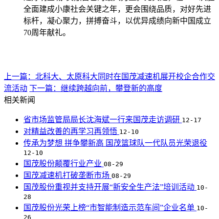
全面建成小康社会关键之年，更会围绕品质，对好先进
标杆，凝心聚力，拼搏奋斗，以优异成绩向新中国成立
70周年献礼。
上一篇：北科大、太原科大同时在国茂减速机展开校企合作交
流活动
下一篇：继续跨越向前，攀登新的高度
相关新闻
省市场监管局局长沈海斌一行来国茂走访调研
12-17
对精益改善的再学习再领悟
12-10
传承为梦想 拼争攀新高 国茂篮球队一代队员光荣退役
12-10
国茂股份颠覆行业产业
08-29
国茂减速机打破垄断市场
08-29
国茂股份重视并支持开展“新安全生产法”培训活动
10-
28
国茂股份光荣上榜“市智能制造示范车间”企业名单
10-
26