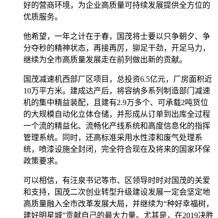
好的营商环境，为企业高质量可持续发展提供全方位的
优质服务。
他希望，一年之计在于春，国茂将士要以只争朝夕、争
分夺秒的精神状态，再接再厉，铆足干劲，开足马力，
继续为全市高质量发展走在前列做出新的贡献。
国茂减速机西部厂区项目，总投资6.5亿元，厂房面积近
10万平方米。建成达产后，将容纳多系列制造部门减速
机的集中精益装配，且建有2.9万多个、可承载2吨货位
的大规模自动化立体仓储，并形成从订单到出库全过程
一个流的精益化、流畅化产线系统和高度信息化的指挥
管理系统。同时，还高标准采用水性漆和废气处理系
统，喷漆设施全封闭，完全符合现在及将来的国家环保
政策要求。
可以相信，有汪泉书记等市、区领导时时对国茂的关爱
和支持，国茂二次创业转型升级建设发展一定会坚定地
高质量融入全市改革发展大局，并继续为“种好幸福树，
建好明星城”贡献自己的最大力量。尤其是，在2019决胜