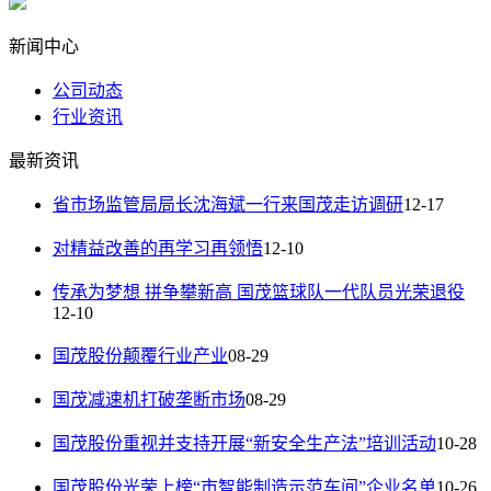
新闻中心
公司动态
行业资讯
最新资讯
省市场监管局局长沈海斌一行来国茂走访调研
12-17
对精益改善的再学习再领悟
12-10
传承为梦想 拼争攀新高 国茂篮球队一代队员光荣退役
12-10
国茂股份颠覆行业产业
08-29
国茂减速机打破垄断市场
08-29
国茂股份重视并支持开展“新安全生产法”培训活动
10-28
国茂股份光荣上榜“市智能制造示范车间”企业名单
10-26