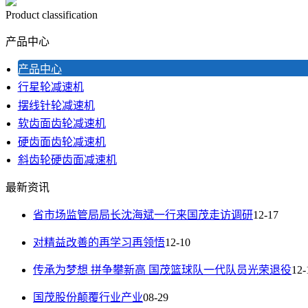
Product classification
产品中心
产品中心
行星轮减速机
摆线针轮减速机
软齿面齿轮减速机
硬齿面齿轮减速机
斜齿轮硬齿面减速机
最新资讯
省市场监管局局长沈海斌一行来国茂走访调研
12-17
对精益改善的再学习再领悟
12-10
传承为梦想 拼争攀新高 国茂篮球队一代队员光荣退役
12-
国茂股份颠覆行业产业
08-29