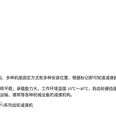
构、多种机座固定方式和多种安装位置，根据标记即可知道减速
转平稳，承载能力大，工作环境温度-10℃～40℃，斜齿轮硬
运输、建筑等各种机械设备的减速机构。