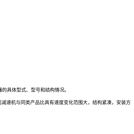
器的具体型式、型号和结构情况。
齿面减速机与同类产品比具有速度变化范围大，结构紧凑，安装方