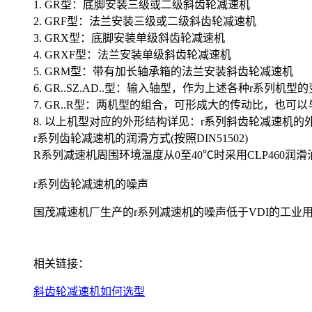
1. GR型：底脚安装三级或二级斜齿轮减速机
2. GRF型：法兰安装三级或二级斜齿轮减速机
3. GRX型：底脚安装单级斜齿轮减速机
4. GRXF型：法兰安装单级斜齿轮减速机
5. GRM型：带有加长轴承箱的法兰安装斜齿轮减速机
6. GR..SZ.AD..型：输入轴型，作为上述各种r系
7. GR..R型：两机型的组合，可形成大的传动比，也
8. 以上机型对应的外形结构详见：r系列斜齿轮减速机的
r系列齿轮减速机的润滑方式(按照DIN51502)
R系列减速机周围环境温度从0至40℃时采用CLP460润滑
r系列齿轮减速机的噪声
国茂减速机厂生产的r系列减速机的噪声低于VDI的工业用
相关链接：
斜齿轮减速机如何选型