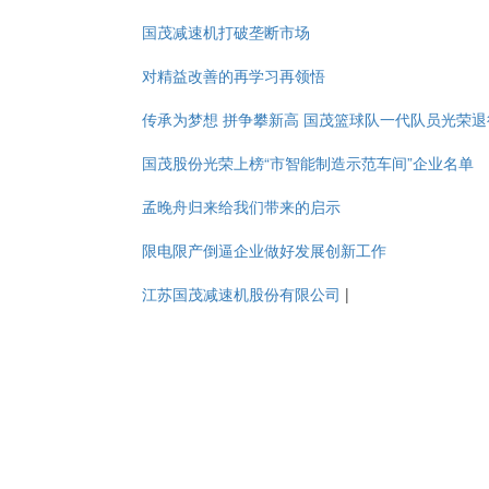
国茂减速机打破垄断市场
对精益改善的再学习再领悟
传承为梦想 拼争攀新高 国茂篮球队一代队员光荣退
国茂股份光荣上榜“市智能制造示范车间”企业名单
孟晚舟归来给我们带来的启示
限电限产倒逼企业做好发展创新工作
江苏国茂减速机股份有限公司
|