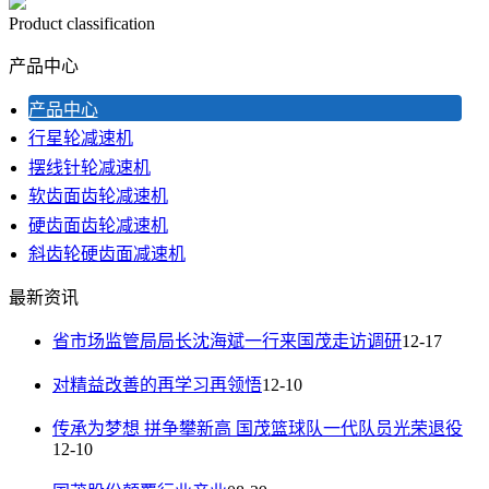
Product classification
产品中心
产品中心
行星轮减速机
摆线针轮减速机
软齿面齿轮减速机
硬齿面齿轮减速机
斜齿轮硬齿面减速机
最新资讯
省市场监管局局长沈海斌一行来国茂走访调研
12-17
对精益改善的再学习再领悟
12-10
传承为梦想 拼争攀新高 国茂篮球队一代队员光荣退役
12-10