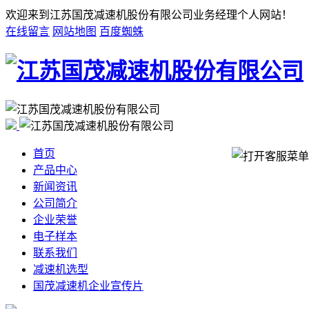
欢迎来到江苏国茂减速机股份有限公司业务经理个人网站！
在线留言
网站地图
百度蜘蛛
首页
产品中心
新闻资讯
公司简介
企业荣誉
电子样本
联系我们
减速机选型
国茂减速机企业宣传片