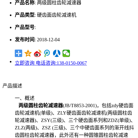
产品名称
:
两级圆柱齿轮减速器
产品类型
:
硬齿面齿轮减速机
产品型号
:
发布时间
:
2018-12-04
立即咨询
电话咨询:138-0150-0067
产品描述
一、概述
两级圆柱齿轮减速器
(JB/T8853-2001)，包括zdy硬齿面
齿轮减速机(单级)、ZLY硬齿面齿轮减速机(两级圆柱齿
轮减速器)、ZSY(三级)、三个硬齿面系列和ZDZ(单级)、
ZLZ(两级)、ZSZ (三级)、三个中硬齿面系列的渐开线抖
齿圆柱齿轮减速器，此外还有一种圆锥圆柱齿轮减速