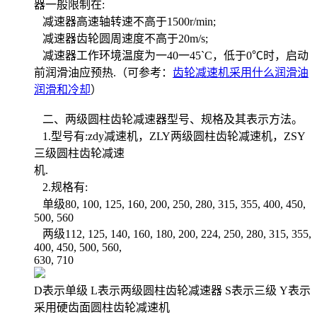
器一般限制在:
减速器高速轴转速不高于1500r/min;
减速器齿轮圆周速度不高于20m/s;
减速器工作环境温度为一40一45`C，低于0℃时，启动
前润滑油应预热.（可参考：
齿轮减速机采用什么润滑油
润滑和冷却
）
二、两级圆柱齿轮减速器型号、规格及其表示方法。
1.型号有:zdy减速机，ZLY两级圆柱齿轮减速机，ZSY
三级圆柱齿轮减速
机.
2.规格有:
单级80, 100, 125, 160, 200, 250, 280, 315, 355, 400, 450,
500, 560
两级112, 125, 140, 160, 180, 200, 224, 250, 280, 315, 355,
400, 450, 500, 560,
630, 710
D表示单级 L表示两级圆柱齿轮减速器 S表示三级 Y表示
采用硬齿面圆柱齿轮减速机