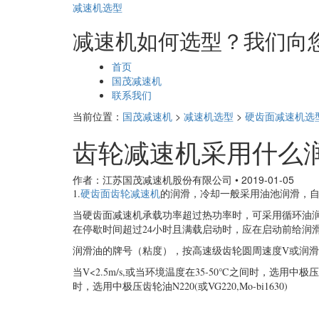
减速机选型
减速机如何选型？我们向
页
首页
面
国茂减速机
导
联系我们
航
当前位置：
国茂减速机
>
减速机选型
>
硬齿面减速机选
齿轮减速机采用什么
作者：江苏国茂减速机股份有限公司
•
2019-01-05
1.
硬齿面齿轮减速机
的润滑，冷却一般采用油池润滑，
当硬齿面减速机承载功率超过热功率时，可采用循环油
在停歇时间超过24小时且满载启动时，应在启动前给润
润滑油的牌号（粘度），按高速级齿轮圆周速度V或润
当V<2.5m/s,或当环境温度在35-50℃之间时，选用中极压齿轮油
时，选用中极压齿轮油N220(或VG220,Mo-bi1630)