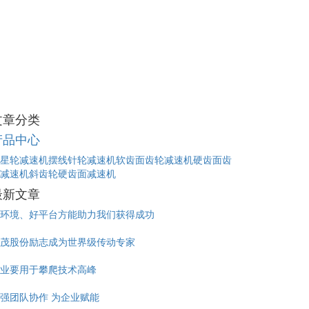
文章分类
产品中心
星轮减速机
摆线针轮减速机
软齿面齿轮减速机
硬齿面齿
减速机
斜齿轮硬齿面减速机
最新文章
环境、好平台方能助力我们获得成功
茂股份励志成为世界级传动专家
业要用于攀爬技术高峰
强团队协作 为企业赋能