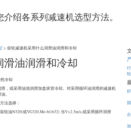
您介绍各系列减速机选型方法。
型
>
齿轮减速机采用什么润滑油润滑和冷却
润滑油润滑和冷却
行
轮
自然冷却
润滑，或采用油池润滑加盘状管冷却。对采用循环油润滑的减速机
好
滑油。
国
滑方法选择：
N320(或VG320,Mo-bi1632) 当V>2.5m/s,或采用循环润滑
企
加