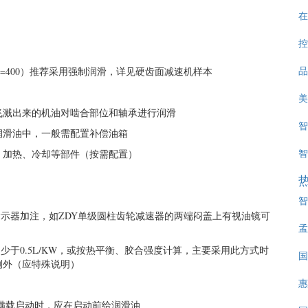
在
控
品
>=400）推荐采用强制润滑，详见硬齿面减速机样本
美
飞溅出来的机油对啮合部位和轴承进行润滑
智
润滑油中，一般需配置补偿油箱
智
、加热、冷却等部件（按需配置）
智
指示器加注，如ZDY单级圆柱齿轮减速器的两端闷盖上有视油镜可
孟
少于0.5L/KW，或按热平衡、胶合强度计算，主要采用此方式时
国
例外（应特殊说明）
惠
品
且满载启动时，应在启动前给润滑油