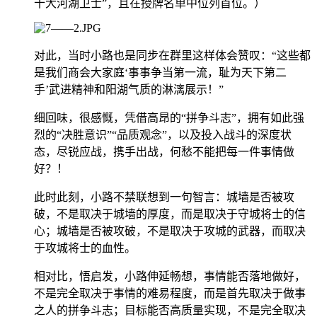
十大河湖卫士”，且在授牌名单中位列首位。）
对此，当时小路也是同步在群里这样体会赞叹：“这些都
是我们商会大家庭‘事事争当第一流，耻为天下第二
手’武进精神和阳湖气质的淋漓展示！”
细回味，很感慨，凭借高昂的“拼争斗志”，拥有如此强
烈的“决胜意识”“品质观念”，以及投入战斗的深度状
态，尽锐应战，携手出战，何愁不能把每一件事情做
好？！
此时此刻，小路不禁联想到一句智言：城墙是否被攻
破，不是取决于城墙的厚度，而是取决于守城将士的信
心；城墙是否被攻破，不是取决于攻城的武器，而取决
于攻城将士的血性。
相对比，悟启发，小路伸延畅想，事情能否落地做好，
不是完全取决于事情的难易程度，而是首先取决于做事
之人的拼争斗志；目标能否高质量实现，不是完全取决