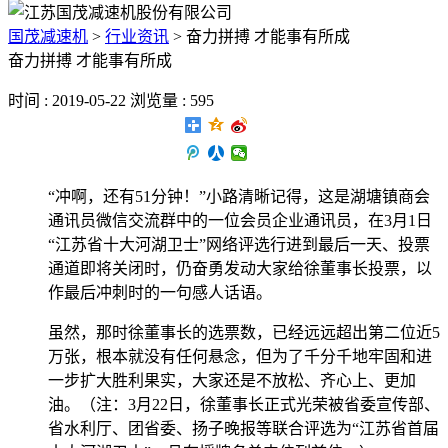
国茂减速机
>
行业资讯
>
奋力拼搏 才能事有所成
奋力拼搏 才能事有所成
时间 : 2019-05-22 浏览量 : 595
“冲啊，还有51分钟！”小路清晰记得，这是湖塘镇商会
通讯员微信交流群中的一位会员企业通讯员，在3月1日
“江苏省十大河湖卫士”网络评选行进到最后一天、投票
通道即将关闭时，仍奋勇发动大家给徐董事长投票，以
作最后冲刺时的一句感人话语。
虽然，那时徐董事长的选票数，已经远远超出第二位近5
万张，根本就没有任何悬念，但为了千分千地牢固和进
一步扩大胜利果实，大家还是不放松、齐心上、更加
油。（注：3月22日，徐董事长正式光荣被省委宣传部、
省水利厅、团省委、扬子晚报等联合评选为“江苏省首届