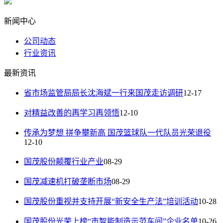
新闻中心
公司动态
行业资讯
最新资讯
省市场监管局局长沈海斌一行来国茂走访调研
12-17
对精益改善的再学习再领悟
12-10
传承为梦想 拼争攀新高 国茂篮球队一代队员光荣退役
12-10
国茂股份颠覆行业产业
08-29
国茂减速机打破垄断市场
08-29
国茂股份重视并支持开展“新安全生产法”培训活动
10-28
国茂股份光荣上榜“市智能制造示范车间”企业名单
10-26