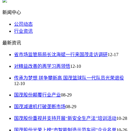
新闻中心
公司动态
行业资讯
最新资讯
省市场监管局局长沈海斌一行来国茂走访调研
12-17
对精益改善的再学习再领悟
12-10
传承为梦想 拼争攀新高 国茂篮球队一代队员光荣退役
12-10
国茂股份颠覆行业产业
08-29
国茂减速机打破垄断市场
08-29
国茂股份重视并支持开展“新安全生产法”培训活动
10-28
国茂股份光荣上榜“市智能制造示范车间”企业名单
10-26