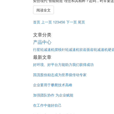
契合现代“智能制造”理念和其精粹？起码，时常要这
阅读全文
首页
上一页
1
2
3
4
5
6
下一页
尾页
文章分类
产品中心
行星轮减速机
摆线针轮减速机
软齿面齿轮减速机
硬
最新文章
好环境、好平台方能助力我们获得成功
国茂股份励志成为世界级传动专家
企业要用于攀爬技术高峰
加强团队协作 为企业赋能
在工作中做好自己